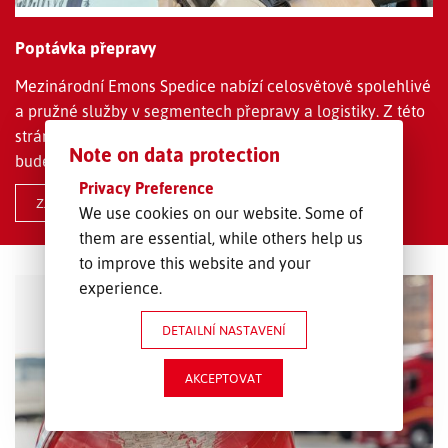
Poptávka přepravy
Mezinárodní Emons Spedice nabízí celosvětově spolehlivé
a pružné služby v segmentech přepravy a logistiky. Z této
stránky nám můžete poslat poptávku přepravy. My se
Note on data protection
budeme Vaší žádosti ihned věnovat.
Privacy Preference
ZJISTIT VÍCE
We use cookies on our website. Some of
them are essential, while others help us
to improve this website and your
experience.
DETAILNÍ NASTAVENÍ
AKCEPTOVAT