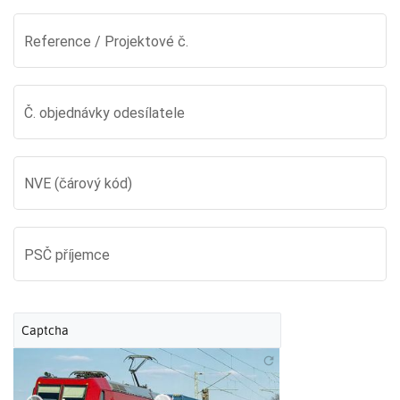
Reference / Projektové č.
Č. objednávky odesílatele
NVE (čárový kód)
PSČ příjemce
Captcha
refresh