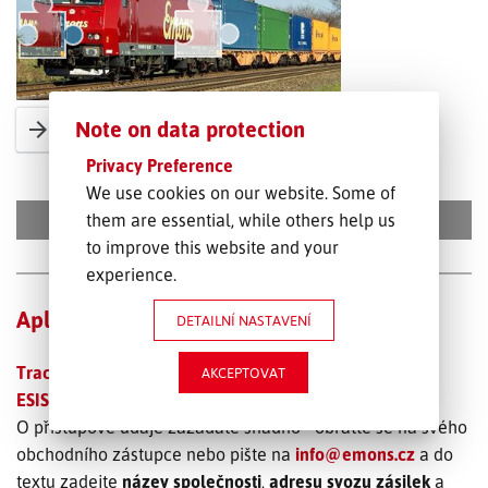
Note on data protection
arrow_forward
Slide right to fill puzzle
Privacy Preference
We use cookies on our website. Some of
them are essential, while others help us
HLEDAT
to improve this website and your
experience.
Aplikace
DETAILNÍ NASTAVENÍ
Tracking & Tracing – Sledování zásilek
AKCEPTOVAT
ESIS-K – Online objednání přepravy
O přístupové údaje zažádáte snadno - obraťte se na svého
obchodního zástupce nebo pište na
info@emons.cz
a do
textu zadejte
název společnosti
,
adresu svozu zásilek
a