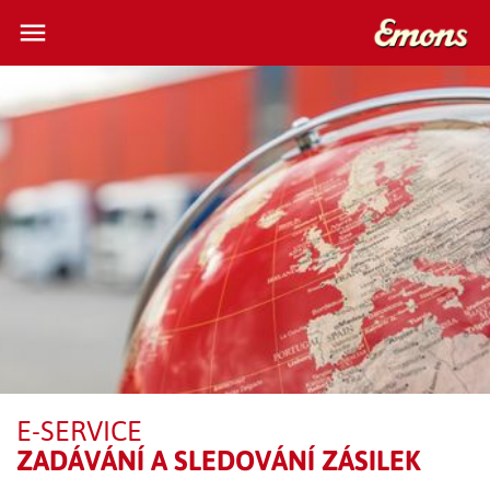
menu
close
search
ČEŠTINA
SLUŽBY
O NÁS
NOVINKY
ZÁKAZNICKÁ ZÓNA
KONTAKT
E-SERVICE
ZADÁVÁNÍ A SLEDOVÁNÍ ZÁSILEK
EMONS SLOVAKIA