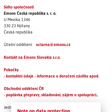
Sídlo společnosti
SLEDOVÁNÍ ZÁSILKY
Emons Česká republika s. r. o.
U Mexika 1346
POPTÁVKA PŘEPRAVY
330 23 Nýřany
Česká republika
Účetní oddělení
uctarna@emons.cz
Kontakt na Emons Slovakia s.r.o.
Pobočky
- kontaktní údaje - informace o doručení zásilky apod.
Obchodní oddělení ČR
- poptávka přepravy, skladování, zájem o spolupráci..
Jednatelé: Ulf Kühnreich, Thorsten Heuser
Note on data protection