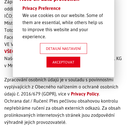
Zápis v Obchodním rejstříku u Krajského soudu v Plzni,
Privacy Preference
oddíl C, vložka 174 69
We use cookies on our website. Some of
IČO: 26393468 DIČ: CZ26393468
them are essential, while others help us
Místo plnění pro všechny nároky je výhradně Plzeň.
to improve this website and your
Toto impresum platí i pro naši externí prezentaci na
experience.
Facebooku a LinkedIn.
VE VZTAHU K NAŠIM OBJEDNATELŮM PLATÍ NAŠE
DETAILNÍ NASTAVENÍ
VŠEOBECNÉ OBCHODNÍ PODMÍNKY
.
Naše společnost je pojištěna u Oskar Schunck AG & Co. KG
AKCEPTOVAT
v Mnichově.
Zpracování osobních údajů je v souladu s povinnostmi
vyplývajících z Obecného nařízením o ochraně osobních
údajů č. 2016/679 (GDPR), více v
Privacy Policy
.
Ochrana dat / Ručení: Přes pečlivou obsahovou kontrolu
nepřebíráme ručení za obsah externích odkazů. Za obsah
prolinkovaných internetových stránek jsou zodpovědní
výhradně jejich provozovatelé.