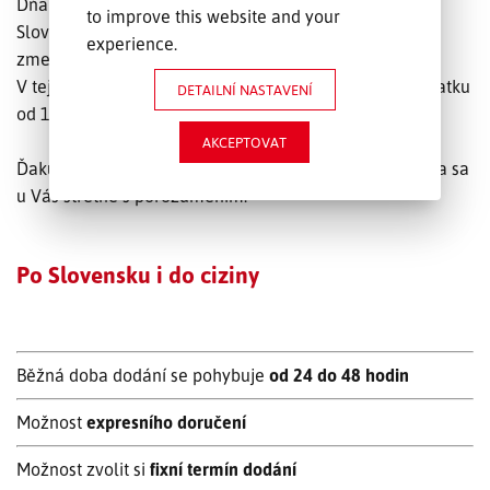
Dňa 1.7.2025 vstúpilo do platnosti Nariadenie vlády
to improve this website and your
Slovenskej republiky č. 418/2024 Z.z., ktorým nastáva
experience.
zmena v mýtnom systéme na Slovensku.
V tejto súvislosti sme pristúpili k úprave mýtneho poplatku
DETAILNÍ NASTAVENÍ
od 1.8.2025 na úroveň 7%.
AKCEPTOVAT
Ďakujeme za pochopenea a veríme že uvedená zmena sa
u Vás stretne s porozumením.
Po Slovensku i do ciziny
Běžná doba dodání se pohybuje
od 24 do 48 hodin
Možnost
expresního doručení
Možnost zvolit si
fixní termín dodání