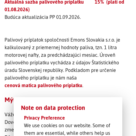
Aktuálná sazba palivového príplatku 15
% (platí od
01.08.2026)
Budúca aktualizácia PP 01.09.2026.
Palivový príplatok spoločnosti Emons Slovakia s.r.o. je
kalkulovaný z priemernej hodnoty paliva, tzn. 1 litra
motorovej nafty, za predchádzajúci mesiac. Úroveň
palivového príplatku vychádza z údajov Štatistického
úradu Slovenskej republiky. Podkladom pre určenie
palivového príplatku je nám naša
cenová matica palivového príplatku
.
Mýtný príplatok Slovenská republika
Note on data protection
Vážení obchodní partneri,
Privacy Preference
Dovoľte nám, aby sme Vás informovali o nastávajúcej
We use cookies on our website. Some of
zmene týkajucej sa mýtneho poplatku.
them are essential, while others help us