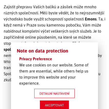
Zajistit přepravu Vašich balíků a zásilek může mnoho
SLEDOVÁNÍ ZÁSILKY
různých společnosti. Měli byste vědět, že to nejrozumnější
východisko bude využít schopností společnosti
Emons
. Ta, i
POPTÁVKA PŘEPRAVY
když nemá v Praze svou kamennou pobočku, Vám může
nabídnout kompletní výčet veškerých svých služeb. Je to
zapříčiněné online působením, na které se můžete
stoprocentně spolehnout. I proto je
spediční
společnost
Emons tak moc oblíbená i ve městech, kde
Note on data protection
nemá přímo své zastoupení. Určitě se tedy vyplatí služby
Privacy Preference
této společnosti využít tehdy, když byste rádi využili
We use cookies on our website. Some of
transport po souši, po vodě, anebo třeba ve vzduchu.
them are essential, while others help us
Spolupráce se společností Emons bude pro Vás kladnou
to improve this website and your
zkušeností.
experience.
DETAILNÍ NASTAVENÍ
AKCEPTOVAT