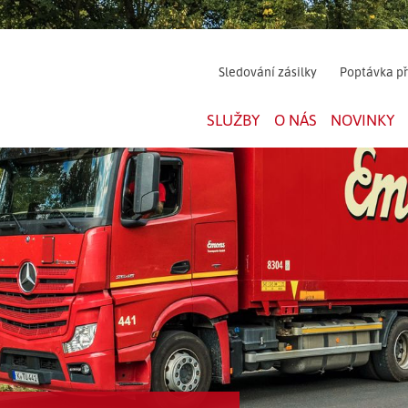
Sledování zásilky
Poptávka p
SLUŽBY
O NÁS
NOVINKY