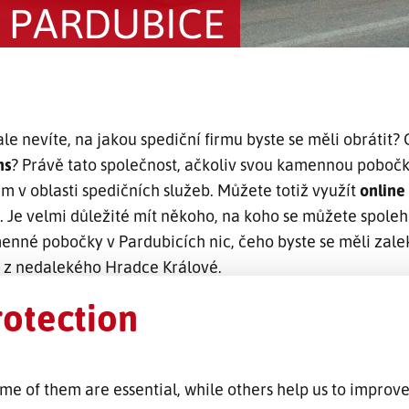
E PARDUBICE
ale nevíte, na jakou spediční firmu byste se měli obrátit? 
ns
? Právě tato společnost, ačkoliv svou kamennou poboč
 v oblasti spedičních služeb. Můžete totiž využít
online
 Je velmi důležité mít někoho, na koho se můžete spolehn
nné pobočky v Pardubicích nic, čeho byste se měli zale
 z nedalekého Hradce Králové.
rotection
me of them are essential, while others help us to improve