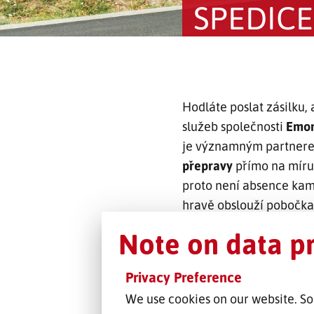
SPEDIC
Hodláte poslat zásilku, 
služeb společnosti
Emo
je významným partnerem
přepravy
přímo na míru.
proto není absence kame
hravě obslouží pobočka
Note on data p
Privacy Preference
We use cookies on our website. So