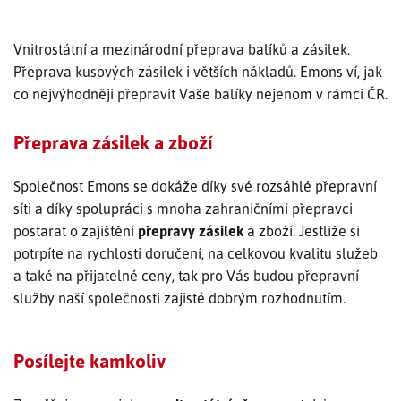
SLEDOVÁNÍ ZÁSILKY
Vnitrostátní a mezinárodní přeprava balíků a zásilek.
Přeprava kusových zásilek i větších nákladů. Emons ví, jak
POPTÁVKA PŘEPRAVY
co nejvýhodněji přepravit Vaše balíky nejenom v rámci ČR.
Přeprava zásilek a zboží
Společnost Emons se dokáže díky své rozsáhlé přepravní
síti a díky spolupráci s mnoha zahraničními přepravci
postarat o zajištění
přepravy zásilek
a zboží. Jestliže si
potrpíte na rychlosti doručení, na celkovou kvalitu služeb
a také na přijatelné ceny, tak pro Vás budou přepravní
služby naší společnosti zajisté dobrým rozhodnutím.
Posílejte kamkoliv