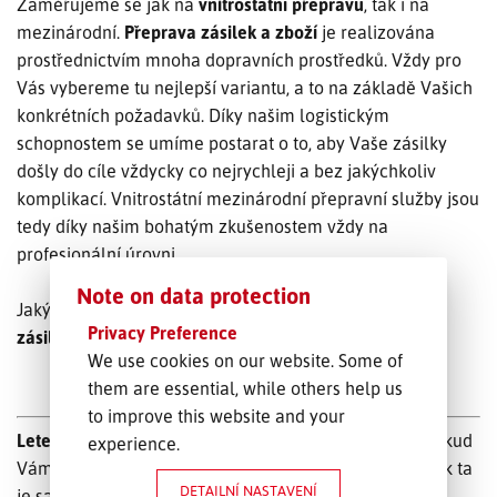
Zaměřujeme se jak na
vnitrostátní přepravu
, tak i na
mezinárodní.
Přeprava zásilek a zboží
je realizována
prostřednictvím mnoha dopravních prostředků. Vždy pro
Vás vybereme tu nejlepší variantu, a to na základě Vašich
konkrétních požadavků. Díky našim logistickým
schopnostem se umíme postarat o to, aby Vaše zásilky
došly do cíle vždycky co nejrychleji a bez jakýchkoliv
komplikací. Vnitrostátní mezinárodní přepravní služby jsou
tedy díky našim bohatým zkušenostem vždy na
profesionální úrovni.
Note on data protection
Jakými způsoby konkrétně probíhá
přeprava kusových
Privacy Preference
zásilek
?
We use cookies on our website. Some of
them are essential, while others help us
to improve this website and your
Letecká
přeprava – Tento typ přepravy volte tehdy, pokud
experience.
Vám záleží především na rychlosti. Co se týče ceny, tak ta
DETAILNÍ NASTAVENÍ
je samozřejmě vyšší, protože je tento způsob