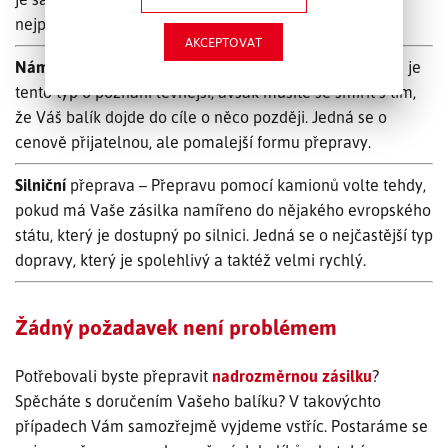
nejpohodlnější a také nejrychlejší.
AKCEPTOVAT
Námořní
přeprava – V porovnání s leteckou přepravou je
tento typ o poznání levnější, avšak musíte se smířit s tím,
že Váš balík dojde do cíle o něco později. Jedná se o
cenově přijatelnou, ale pomalejší formu přepravy.
Silniční
přeprava – Přepravu pomocí kamionů volte tehdy,
pokud má Vaše zásilka namířeno do nějakého evropského
státu, který je dostupný po silnici. Jedná se o nejčastější typ
dopravy, který je spolehlivý a taktéž velmi rychlý.
Žádný požadavek není problémem
Potřebovali byste přepravit
nadrozměrnou zásilku
?
Spěcháte s doručením Vašeho balíku? V takovýchto
případech Vám samozřejmě vyjdeme vstříc. Postaráme se