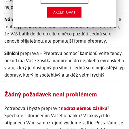
nejpohodlnější a také nejrychlejší.
AKCEPTOVAT
Námořní
přeprava – V porovnání s leteckou přepravou je
tento typ o poznání levnější, avšak musíte se smířit s tím,
že Váš balík dojde do cíle o něco později. Jedná se o
cenově přijatelnou, ale pomalejší formu přepravy.
Silniční
přeprava – Přepravu pomocí kamionů volte tehdy,
pokud má Vaše zásilka namířeno do nějakého evropského
státu, který je dostupný po silnici. Jedná se o nejčastější typ
dopravy, který je spolehlivý a taktéž velmi rychlý.
Žádný požadavek není problémem
Potřebovali byste přepravit
nadrozměrnou zásilku
?
Spěcháte s doručením Vašeho balíku? V takovýchto
případech Vám samozřejmě vyjdeme vstříc. Postaráme se