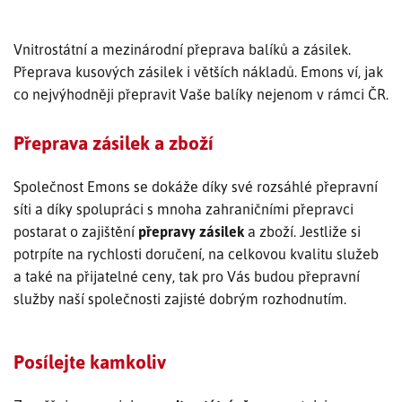
SLEDOVÁNÍ ZÁSILKY
Vnitrostátní a mezinárodní přeprava balíků a zásilek.
Přeprava kusových zásilek i větších nákladů. Emons ví, jak
POPTÁVKA PŘEPRAVY
co nejvýhodněji přepravit Vaše balíky nejenom v rámci ČR.
Přeprava zásilek a zboží
Společnost Emons se dokáže díky své rozsáhlé přepravní
síti a díky spolupráci s mnoha zahraničními přepravci
postarat o zajištění
přepravy zásilek
a zboží. Jestliže si
potrpíte na rychlosti doručení, na celkovou kvalitu služeb
a také na přijatelné ceny, tak pro Vás budou přepravní
služby naší společnosti zajisté dobrým rozhodnutím.
Posílejte kamkoliv