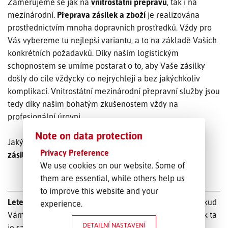
Zaměřujeme se jak na
vnitrostátní přepravu
, tak i na
mezinárodní.
Přeprava zásilek a zboží
je realizována
prostřednictvím mnoha dopravních prostředků. Vždy pro
Vás vybereme tu nejlepší variantu, a to na základě Vašich
konkrétních požadavků. Díky našim logistickým
schopnostem se umíme postarat o to, aby Vaše zásilky
došly do cíle vždycky co nejrychleji a bez jakýchkoliv
komplikací. Vnitrostátní mezinárodní přepravní služby jsou
tedy díky našim bohatým zkušenostem vždy na
profesionální úrovni.
Note on data protection
Jakými způsoby konkrétně probíhá
přeprava kusových
Privacy Preference
zásilek
?
We use cookies on our website. Some of
them are essential, while others help us
to improve this website and your
Letecká
přeprava – Tento typ přepravy volte tehdy, pokud
experience.
Vám záleží především na rychlosti. Co se týče ceny, tak ta
DETAILNÍ NASTAVENÍ
je samozřejmě vyšší, protože je tento způsob