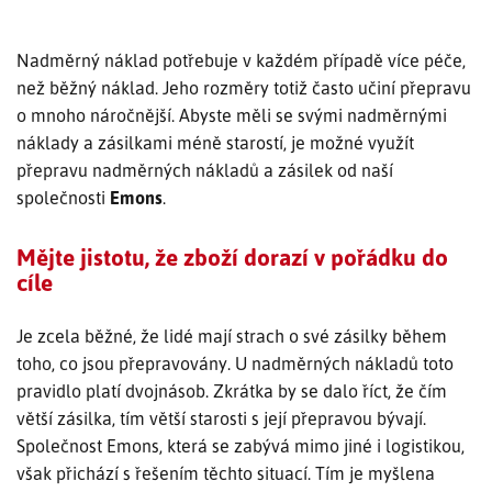
SLEDOVÁNÍ ZÁSILKY
Nadměrný náklad potřebuje v každém případě více péče,
než běžný náklad. Jeho rozměry totiž často učiní přepravu
POPTÁVKA PŘEPRAVY
o mnoho náročnější. Abyste měli se svými nadměrnými
náklady a zásilkami méně starostí, je možné využít
přepravu nadměrných nákladů a zásilek od naší
společnosti
Emons
.
Mějte jistotu, že zboží dorazí v pořádku do
cíle
Je zcela běžné, že lidé mají strach o své zásilky během
toho, co jsou přepravovány. U nadměrných nákladů toto
pravidlo platí dvojnásob. Zkrátka by se dalo říct, že čím
větší zásilka, tím větší starosti s její přepravou bývají.
Společnost Emons, která se zabývá mimo jiné i logistikou,
však přichází s řešením těchto situací. Tím je myšlena