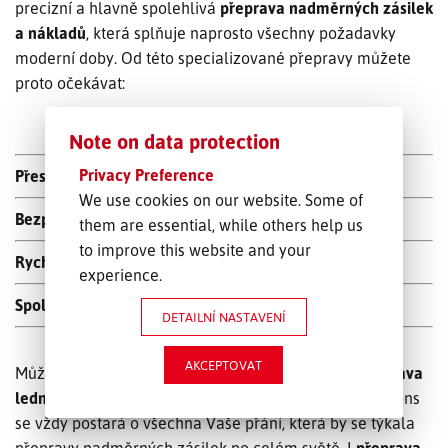
precizní a hlavně spolehlivá
přeprava nadměrných zásilek
a nákladů
, která splňuje naprosto všechny požadavky
moderní doby. Od této specializované přepravy můžete
proto očekávat:
Note on data protection
Privacy Preference
Přesnost
We use cookies on our website. Some of
Bezpečnost
them are essential, while others help us
to improve this website and your
Rychlost
experience.
Spolehlivost
DETAILNÍ NASTAVENÍ
AKCEPTOVAT
Může to být
levná přeprava nábytku
nebo třeba
přeprava
ledničky
naležato, poradíme si zkrátka s čímkoliv. Emons
se vždy postará o všechna Vaše přání, která by se týkala