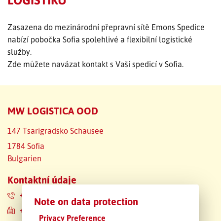
SLEDOVÁNÍ ZÁSILKY
Zasazena do mezinárodní přepravní sítě Emons Spedice
nabízí pobočka Sofia spolehlivé a flexibilní logistické
POPTÁVKA PŘEPRAVY
služby.
Zde můžete navázat kontakt s Vaší spedicí v Sofia.
MW LOGISTICA OOD
147 Tsarigradsko Schausee
1784 Sofia
Bulgarien
Kontaktní údaje
+359 2 4214 023
Note on data protection
+359 2 8899474
Privacy Preference