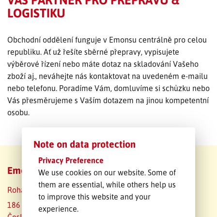
LOGISTIKU
SLEDOVÁNÍ ZÁSILKY
Obchodní oddělení funguje v Emonsu centrálně pro celou
POPTÁVKA PŘEPRAVY
republiku. Ať už řešíte sběrné přepravy, vypisujete
výběrové řízení nebo máte dotaz na skladování Vašeho
zboží aj., neváhejte nás kontaktovat na uvedeném e-mailu
nebo telefonu. Poradíme Vám, domluvíme si schůzku nebo
Vás přesměrujeme s Vaším dotazem na jinou kompetentní
osobu.
Note on data protection
Privacy Preference
Emons Česká republika s.r.o. – sales
We use cookies on our website. Some of
them are essential, while others help us
Rohanské nábřeží 671/15
to improve this website and your
186 00 Praha 8
experience.