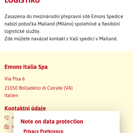
SLEDOVÁNÍ ZÁSILKY
Zasazena do mezinárodní přepravní sítě Emons Spedice
nabízí pobočka Mailand (Miláno) spolehlivé a flexibilní
POPTÁVKA PŘEPRAVY
logistické služby.
Zde můžete navázat kontakt s Vaší spedicí v Mailand.
Emons Italia Spa
Via Pisa 6
21050 Bolladello di Cairate (VA)
Italien
Kontaktní údaje
+39 0331 383-01
Note on data protection
+39 0331 383-235
Privacy Preference