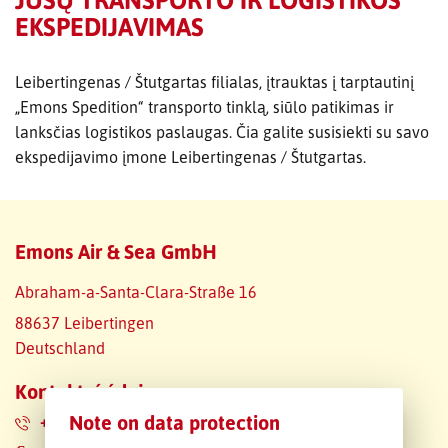
EKSPEDIJAVIMAS
SLEDOVÁNÍ ZÁSILKY
Leibertingenas / Štutgartas filialas, įtrauktas į tarptautinį
POPTÁVKA PŘEPRAVY
„Emons Spedition“ transporto tinklą, siūlo patikimas ir
lanksčias logistikos paslaugas. Čia galite susisiekti su savo
ekspedijavimo įmone Leibertingenas / Štutgartas.
Emons Air & Sea GmbH
Abraham-a-Santa-Clara-Straße 16
88637 Leibertingen
Deutschland
Kontaktní údaje
Note on data protection
+49 7570 95196-10