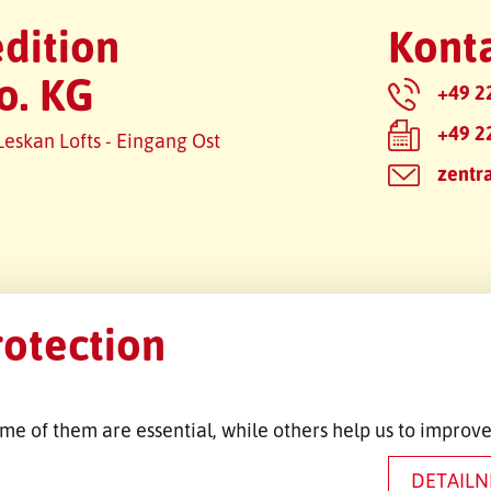
dition
Konta
o. KG
+49 2
+49 2
Leskan Lofts - Eingang Ost
zentr
rotection
me of them are essential, while others help us to improve
DETAILN