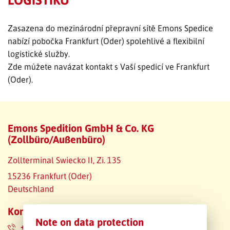
SLEDOVÁNÍ ZÁSILKY
Zasazena do mezinárodní přepravní sítě Emons Spedice
nabízí pobočka Frankfurt (Oder) spolehlivé a flexibilní
POPTÁVKA PŘEPRAVY
logistické služby.
Zde můžete navázat kontakt s Vaší spedicí ve Frankfurt
(Oder).
Emons Spedition GmbH & Co. KG
(Zollbüro/Außenbüro)
Zollterminal Swiecko II, Zi. 135
15236 Frankfurt (Oder)
Deutschland
Kontaktní údaje
Note on data protection
+49 335 500968-48