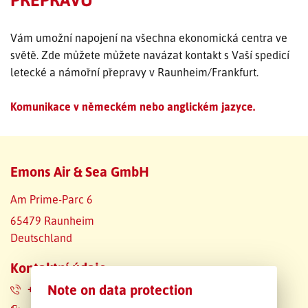
SLEDOVÁNÍ ZÁSILKY
Vám umožní napojení na všechna ekonomická centra ve
světě. Zde můžete můžete navázat kontakt s Vaší spedicí
POPTÁVKA PŘEPRAVY
letecké a námořní přepravy v Raunheim/Frankfurt.
Komunikace v německém nebo anglickém jazyce.
Emons Air & Sea GmbH
Am Prime-Parc 6
65479 Raunheim
Deutschland
Kontaktní údaje
Note on data protection
+49 6142 20184-0