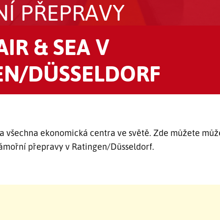
Í PŘEPRAVY
IR & SEA V
EN/DÜSSELDORF
 všechna ekonomická centra ve světě. Zde můžete může
námořní přepravy v Ratingen/Düsseldorf.