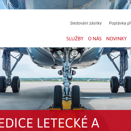
Sledování zásilky
Poptávka p
SLUŽBY
O NÁS
NOVINKY
EDICE LETECKÉ A