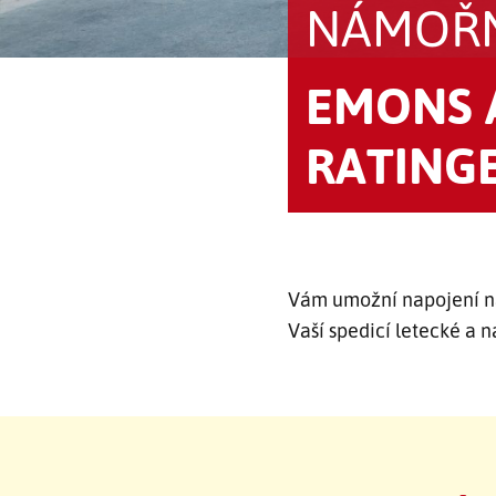
NÁMOŘN
EMONS A
RATING
Vám umožní napojení na
Vaší spedicí letecké a 