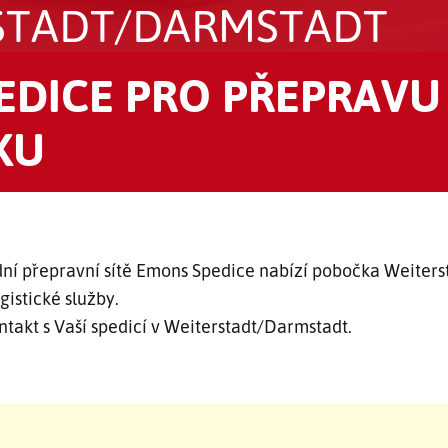
STADT/DARMSTADT
EDICE PRO PŘEPRAVU
KU
í přepravní sítě Emons Spedice nabízí pobočka Weiter
ogistické služby.
takt s Vaší spedicí v Weiterstadt/Darmstadt.