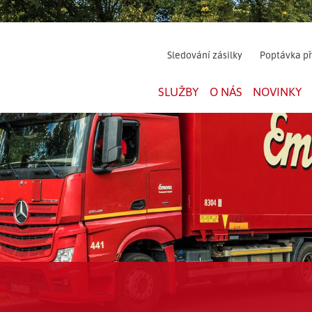
Sledování zásilky
Poptávka p
SLUŽBY
O NÁS
NOVINKY