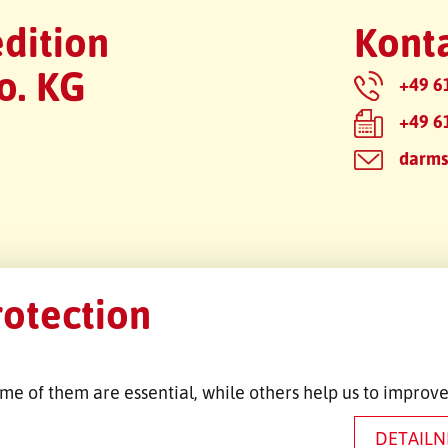
dition
Konta
o. KG
+49 6
+49 6
darms
rotection
me of them are essential, while others help us to improve
DETAILN