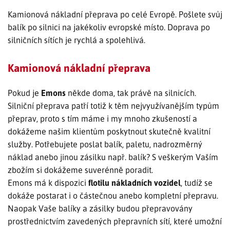
Kamionová nákladní přeprava po celé Evropě. Pošlete svůj
SLEDOVÁNÍ ZÁSILKY
balík po silnici na jakékoliv evropské místo. Doprava po
silničních sítích je rychlá a spolehlivá.
POPTÁVKA PŘEPRAVY
Kamionová nákladní přeprava
Pokud je
Emons
někde doma, tak právě na silnicích.
Silniční přeprava patří totiž k těm nejvyužívanějším typům
přeprav, proto s tím máme i my mnoho zkušeností a
dokážeme našim klientům poskytnout skutečně kvalitní
služby. Potřebujete poslat balík, paletu, nadrozměrný
náklad anebo jinou zásilku např. balík? S veškerým Vaším
zbožím si dokážeme suverénně poradit.
Emons má k dispozici
flotilu nákladních vozidel
, tudíž se
dokáže postarat i o částečnou anebo kompletní přepravu.
Naopak Vaše balíky a zásilky budou přepravovány
prostřednictvím zavedených přepravních sítí, které umožní