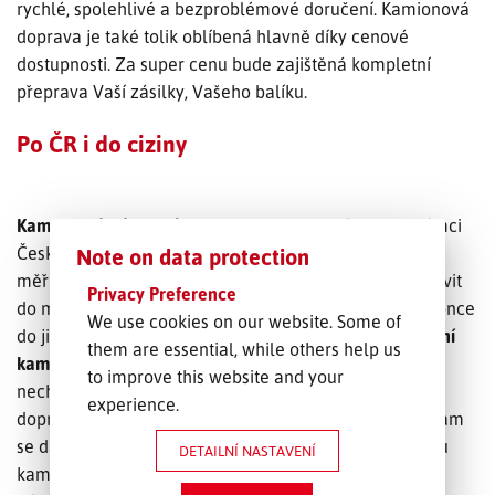
rychlé, spolehlivé a bezproblémové doručení. Kamionová
doprava je také tolik oblíbená hlavně díky cenové
dostupnosti. Za super cenu bude zajištěná kompletní
přeprava Vaší zásilky, Vašeho balíku.
Po ČR i do ciziny
Kamionová nákladní přeprava
je realizována jak v rámci
České republiky, tak samozřejmě i v mezinárodním
Note on data protection
měřítku. Pomocí kamionů můžeme Vaše zásilky dopravit
Privacy Preference
do města na druhé straně České republiky anebo dokonce
We use cookies on our website. Some of
do jiného státu, který je dostupný po silnici.
Mezinárodní
them are essential, while others help us
kamionová přeprava
je dobrou volbou tehdy, pokud
to improve this website and your
nechcete utrácet zbytečně moc peněz za leteckou
experience.
dopravu. Ta je sice rychlejší, avšak o poznání dražší. Kam
se dá dostat po silnici, tam je možné využít spolehlivou
DETAILNÍ NASTAVENÍ
kamionovou dopravu, a tím pádem ušetřit spoustu